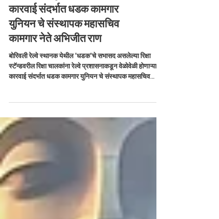
प्रशासनाकडून वेळोवेळी होणाऱ्या
कारवाई संदर्भात धडक कामगार
युनियन चे संस्थापक महासचिव
कामगार नेते अभिजीत राण
बोरिवली रेल्वे स्थानक येथील "धडक"चे सभासद असलेल्या रिक्षा
स्टॅन्डवरील रिक्षा चालकांना रेल्वे प्रशासनाकडून वेळोवेळी होणाऱ्या
कारवाई संदर्भात धडक कामगार युनियन चे संस्थापक महासचिव
कामगार नेते अभिजीत राणे यांनी बोरिवली रेल्वेस्थानक चे वरिष्ठ
पोलीस निरीक्षक अनिल यादव यांची भेट घेतली व चर्चा केली. यावेळी
300 हुन अधिक रिक्षाचालक उपस्थित होते. #abhijeetrane #AR
#borivali #auto #rickshaw #union #update