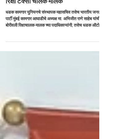
बोरीवली रिक्षाचालक-मालक च्या
पदाधिकाऱ्यांनी, तसेच धडक ऑटो
रिक्षा टॅक्सी चालक मालक
धडक कामगार युनियनचे संस्थापक महासचिव तसेच भारतीय जनता
पार्टी मुंबई कामगार आघाडीचे अध्यक्ष मा. अभिजीत राणे साहेब यांची
बोरीवली रिक्षाचालक-मालक च्या पदाधिकाऱ्यांनी, तसेच धडक ऑटो
रिक्षा टॅक्सी चालक मालक कमिटी कोषाध्यक्ष प्रविण मोहते यांनी
सदिच्छा भेट घेतली यावेळी लोखंडवाला सर्कल कमिटीचे मुंबई कार्यकारी
अध्यक्ष श्री. मोहन जाधव उपस्थित होते. या भेटीदरम्यान बोरीवली पूर्व
कडील रिक्षा स्टँड दक्षिण ब्रिज कायम स्वरूपी देण्याबाबत विनंती अर्ज
सादर करण्यात आला व त्यावर सविस्तर चर्चा करण्य