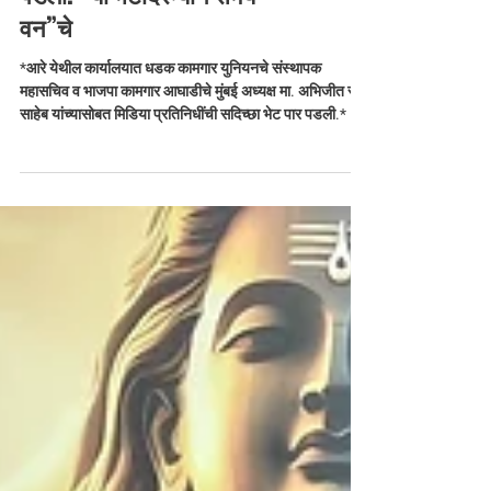
प्रतिनिधींची सदिच्छा भेट पार
पडली.* या भेटीदरम्यान समय
वन”चे
*आरे येथील कार्यालयात धडक कामगार युनियनचे संस्थापक
महासचिव व भाजपा कामगार आघाडीचे मुंबई अध्यक्ष मा. अभिजीत राणे
साहेब यांच्यासोबत मिडिया प्रतिनिधींची सदिच्छा भेट पार पडली.* या
भेटीदरम्यान समय वन”चे प्रतिनिधी सलामत अली तसेच खबर 24
मिडिया चे प्रतिनिधी पुष्कर ओझा यांनी भेट घेतली. ह्यांचा सोबत अनेक
मीडिया चे प्रतिनिधी किशन पांडे, सचिन व अभिषेक उपस्थित होती.या
वेळी विविध सामाजिक व कामगार विषयांवर सविस्तर चर्चा करण्यात
आली. माध्यमांसोबत सकारात्मक संवाद साधत भविष्यातील
कामकाजाबाबत