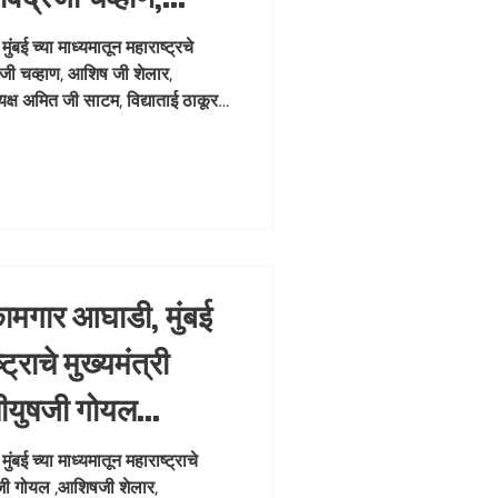
लप्रभातजी लोढा,
बई च्या माध्यमातून महाराष्ट्रचे
द्रजी चव्हाण, आशिष जी शेलार,
 अमित जी साटम,
क्ष अमित जी साटम, विद्याताई ठाकूर,
चार्य पवन त्रिपाठी जी, ज्ञानमूर्ति
तिक योग दिनानिमित्त योगशाला च्या
प्पा मंदिर, अयप्पा मंदिर मार्ग, लिंक
बई या ठिकाणी, रविवार दिनांक २
कामगार आघाडी, मुंबई
ट्राचे मुख्यमंत्री
पीयुषजी गोयल
लप्रभातजी लोढा,
बई च्या माध्यमातून महाराष्ट्राचे
ुषजी गोयल ,आशिषजी शेलार,