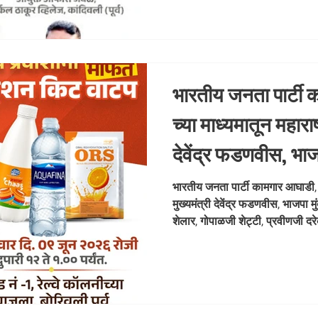
मोफत हायड्रेशन कीटचे वाटप उद्या
11 वाजता इन्स्ट्रॉन -2, बिल्डिंग 
सर्कल ठाकूर व्हिलेज,
भारतीय जनता पार्टी 
च्या माध्यमातून महाराष्
देवेंद्र फडणवीस, भाज
जी साटम, आशिषजी श
भारतीय जनता पार्टी कामगार आघाडी, मुं
मुख्यमंत्री देवेंद्र फडणवीस, भाजपा
शेट्टी, प्रवीणजी दर
शेलार, गोपाळजी शेट्टी, प्रवीणजी 
चौधरी, आ. स
जी उपाध्याय, गणेश जी खणकर, बाळा जी
आयोजित मुंबईच्या रिक्षा चालक व प्
उद्या मंगळवार 9 जुन 2026 रोजी दुपार
स्थानक, स्टॅन्ड क्र. 1, रेल्वे कॉल
असून कार