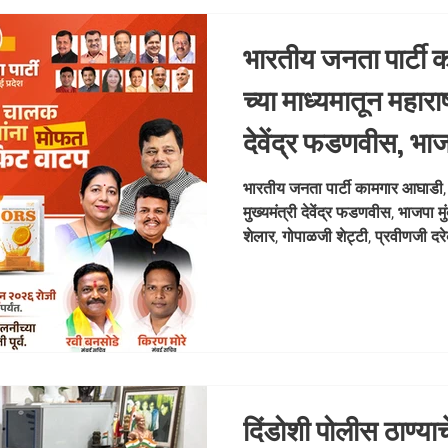
भारतीय जनता पार्टी 
च्या माध्यमातून महाराष्
देवेंद्र फडणवीस, भाज
जी साटम, आशिषजी श
भारतीय जनता पार्टी कामगार आघाडी, मुं
मुख्यमंत्री देवेंद्र फडणवीस, भाजपा
शेट्टी, प्रवीणजी दर
शेलार, गोपाळजी शेट्टी, प्रवीणजी 
चौधरी, आ. स
जी उपाध्याय, गणेश जी खणकर, बाळा जी
आयोजित मुंबईच्या रिक्षा चालक व प्
उद्या मंगळवार 9 जुन 2026 रोजी दुपार
स्थानक, स्टॅन्ड क्र. 1, रेल्वे कॉल
असून कार
दिंडोशी पोलीस ठाण्याच