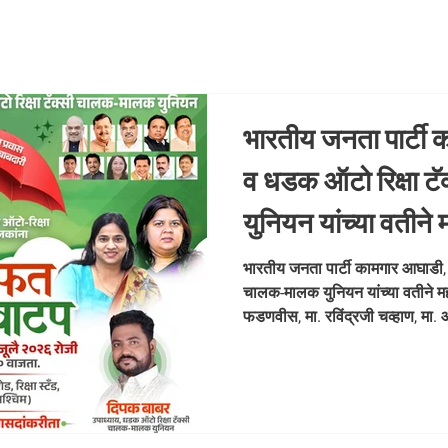
भारतीय जनता पार्टी 
व धडक ऑटो रिक्षा 
युनियन यांच्या वतीने मह
मा. देवेंद्रजी फडणवीस
भारतीय जनता पार्टी कामगार आघाडी, म
चालक-मालक युनियन यांच्या वतीने महाराष
चव्हाण, मा. आशिषजी श
फडणवीस, मा. रविंद्रजी चव्हाण, मा.
मंगलप्रभातजी
लोढा, भाजपा मुंबई अध्यक्ष मा. अमितज
मा. जयप्रकाश ठाकूर तसेच आचार्य पव
मा. ज्ञानमूर्तीजी शर्मा, मा. दिपक (ब
यांच्या मार्गदर्शनाखाली, भाजपा कामग