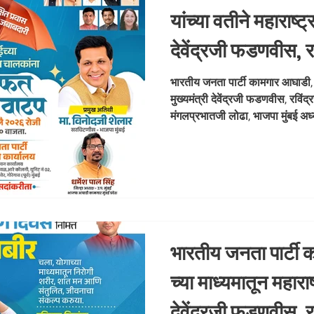
यांच्या वतीने महाराष्ट्र
देवेंद्रजी फडणवीस, रव
आशिषजी शेलार, मंगल
भारतीय जनता पार्टी कामगार आघाडी, मुं
मुख्यमंत्री देवेंद्रजी फडणवीस, रविं
भाजपा मुंबई अध्यक्ष
मंगलप्रभातजी लोढा, भाजपा मुंबई अ
आचार्य पवन त्र
त्रिपाठीजी, ज्ञानमूर्तीनजी शर्मा यांच्
आघाडी, मुंबईचे अध्यक्ष व कामगार नेते अ
सरचिटणीस विनोदजी शेलार यांच्या प्
बांधवांना मोफत छत्री वाटप करण्यात येणार आहे. बुधव
रोजी दु
भारतीय जनता पार्टी 
च्या माध्यमातून महाराष्
देवेंद्रजी फडणवीस, रव