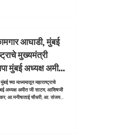
 बुधवार 17 जुन 2026 रोजी सकाळी
नं -0, अप्पर पोलिस आयुक्त ऑफीस जवळ,
कामगार आघाडी, मुंबई
ट्राचे मुख्यमंत्री
पा मुंबई अध्यक्ष अमीत
ेलार, गोपाळजी
बई च्या माध्यमातून महाराष्ट्राचे
 मुंबई अध्यक्ष अमीत जी साटम, आशिषजी
ेकर, आ.मनीषाताई
दरेकर, आ.मनीषाताई चौधरी, आ. संजय
 तावडे यांच्या मार्गदर्शनाखाली
रवाशांना मोफत हायड्रेशन कीटचे वाटप
ी 12 वाजता बोरिवली (पू.) रेल्वे
नी च्या बाजूला आयोजित करण्यात आले