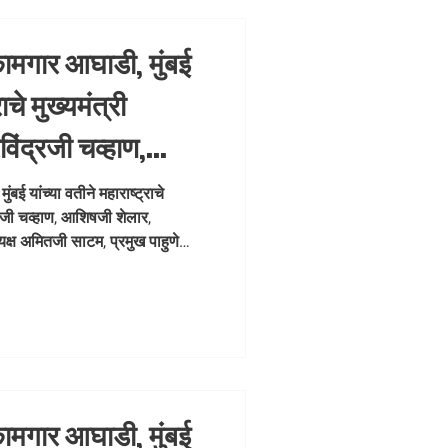
कामगार आघाडी, मुंबई
ाचे मुख्यमंत्री
िंद्रजी चव्हाण,
प्रभातजी लोढा,
बई यांच्या वतीने महाराष्ट्राचे
द्रजी चव्हाण, आशिषजी शेलार,
 अमितजी साटम, प्रमुख
यक्ष अमितजी साटम, प्रमुख पाहुणे
पवन त्रिपाठीजी, विनोदजी शेलार,
दिपक (बाळा) तावडे यांच्या
, मुंबईचे अध्यक्ष व कामगार नेते
त मुंबईतील ज्येष्ठ नागरिकांना मोफत
कामगार आघाडी, मुंबई