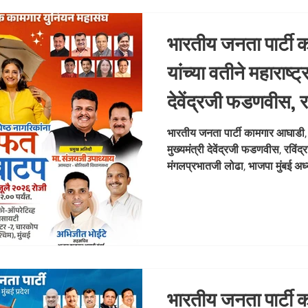
भारतीय जनता पार्टी 
यांच्या वतीने महाराष्ट्र
देवेंद्रजी फडणवीस, रव
आशिषजी शेलार, मंगल
भारतीय जनता पार्टी कामगार आघाडी, मुं
मुख्यमंत्री देवेंद्रजी फडणवीस, रविं
भाजपा मुंबई अध्यक्ष
मंगलप्रभातजी लोढा, भाजपा मुंबई अध्
पाहुणे आमदा
आमदार संजय उपाध्याय तसेच आचार्य 
ज्ञानमूर्तीनजी शर्मा आणि जिल्हाध्यक्ष 
मार्गदर्शनाखाली, भाजपा कामगार आघाडी
अभिजीत राणे यांच्या प्रमुख उपस्थिती
छत्री वाटप करण्यात य
भारतीय जनता पार्टी 