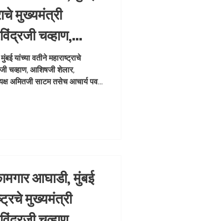
ाचे मुख्यमंत्री
िंद्रजी चव्हाण,
प्रभातजी लोढा,
बई यांच्या वतीने महाराष्ट्राचे
द्रजी चव्हाण, आशिषजी शेलार,
 अमितजी साटम तसेच
ध्यक्ष अमितजी साटम तसेच आचार्य पवन
या मार्गदर्शनाखाली, भाजपा कामगार
भिजीत राणे अध्यक्षतेखाली भाजपा
रमुख उपस्थितीत मुंबईतील रिक्षाचालक
ार, ०८ जुलै २०२६
कामगार आघाडी, मुंबई
ट्रचे मुख्यमंत्री
िंद्रजी चव्हाण,