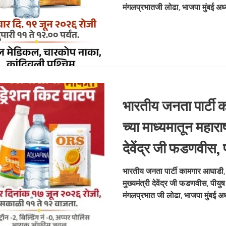
भाजपा मुंबई अध्यक्ष
मंगलप्रभातजी लोढा, भाजपा मुंबई अ
आ.संजयजी उपाध्याय
उपाध्याय, आ.योगेशजी सागर, भाजपा जिल्हा अध्यक्ष बाळा तावडे जी,विनोद जी
शेलार, आचार्य पवन त्रिपाठी जी, यांच्
रिक्षा चालक व प्रवाशांना मोफत हायड
दिनांक १९ जून २०२६ रोजी दुपारी ११ ते १२.०० 
चारकोप नाका, का
भारतीय जनता पार्टी 
च्या माध्यमातून महाराष्
देवेंद्र जी फडणवीस,
,आशिष जी शेलार, मंग
भारतीय जनता पार्टी कामगार आघाडी, मुं
मुख्यमंत्री देवेंद्र जी फडणवीस, पी
भाजपा मुंबई अध्यक्ष
मंगलप्रभात जी लोढा, भाजपा मुंबई अ
आ.प्रवीण जी दरे
दरेकर, आ.अतुल जी भातखळकर, विनोद
जी, यांच्या मार्गदर्शनाखाली आयोजित मु