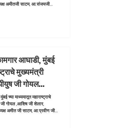
 अमीतजी साटम,
ध्यक्ष अमीतजी साटम, आ.संजयजी
, आ
या मार्गदर्शनाखाली आयोजित मुंबईच्या
्रेशन कीटचे वाटप उद्या शुक्रवार
पर्यंत. नोबेल मेडिकल,
कामगार आघाडी, मुंबई
ट्राचे मुख्यमंत्री
 पीयुष जी गोयल
लप्रभात जी लोढा,
बई च्या माध्यमातून महाराष्ट्राचे
युष जी गोयल ,आशिष जी शेलार,
 अमीत जी साटम,
ध्यक्ष अमीत जी साटम, आ.प्रवीण जी
 जी शेलार, आचार्य पवन त्रिपाठी
ंबईच्या रिक्षा चालक व प्रवाशांना