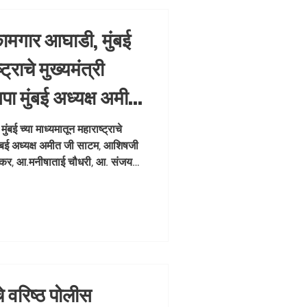
कामगार आघाडी, मुंबई
ट्राचे मुख्यमंत्री
पा मुंबई अध्यक्ष अमीत
ेलार, गोपाळजी
बई च्या माध्यमातून महाराष्ट्राचे
 मुंबई अध्यक्ष अमीत जी साटम, आशिषजी
ेकर, आ.मनीषाताई
दरेकर, आ.मनीषाताई चौधरी, आ. संजय
 तावडे यांच्या मार्गदर्शनाखाली
रवाशांना मोफत हायड्रेशन कीटचे वाटप
ी 12 वाजता बोरिवली (पू.) रेल्वे
नी च्या बाजूला आयोजित करण्यात आले
े वरिष्ठ पोलीस