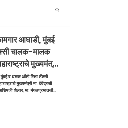
कामगार आघाडी, मुंबई
टॅक्सी चालक-मालक
ाराष्ट्राचे मुख्यमंत्री
, मा. रविंद्रजी
ुंबई व धडक ऑटो रिक्षा टॅक्सी
्ट्राचे मुख्यमंत्री मा. देवेंद्रजी
ेलार, मा.
 आशिषजी शेलार, मा. मंगलप्रभातजी
ी साटम, आमदार मा. विद्याताई ठाकूर,
न त्रिपाठीजी, मा. विनोदजी शेलार,
ाळा) तावडे आणि मा. श्रीकलाताई पिल्ले
ार आघाडी, मुंबईचे अध्यक्ष व कामगार न