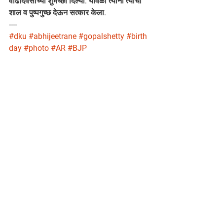
वाढदिवसाच्या शुभेच्छा दिल्या. यावेळी त्यांनी त्यांचा 
शाल व पुष्पगुच्छ देऊन सत्कार केला.
----
#dku
#abhijeetrane
#gopalshetty
#birth
day
#photo
#AR
#BJP