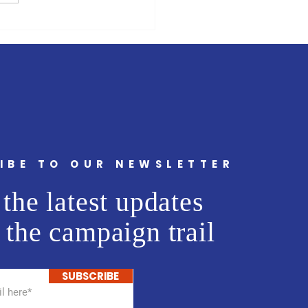
ंबई मित्र/वृत्त मित्र'चे समुह
 अभिजीत राणे यांचे बंधू सीईओ
ट मीडिया नेटवर्क प्रा. लि. अमोल
ांना वाढदिवसानिमित्त मनःपूर्वक
्छा ! अभिजीत राणे समूह संपादक-
मुंबई मित्
IBE TO OUR NEWSLETTER
the latest updates
 the campaign trail
SUBSCRIBE