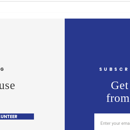
'दै. मुंबई मित्र/वृत्त मित्र'चे समुह
'दै. मु
संपादक अभिजीत राणे यांचे बंधू सीईओ
संपादक
- वास्ट मीडिया नेटवर्क प्रा. लि. अमोल
- वास्
राणे यांना वाढदिवसानिमित्त मनःपूर्वक
राणे य
शुभेच्छा ! अभिजीत राणे समूह संपादक-
शुभेच
दैनिक मुंबई मित्
दैनिक 
NG
SUBSCR
use
Get 
from
LUNTEER