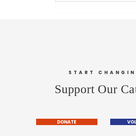
सीईओ - वास्ट मीडिया नेटवर्क प्रा. लि.
अमोल राणे यांना वाढदिवसानिमित्त
मनःपूर्वक शुभेच्छा ! अभिजीत राणे समूह
संपादक- दैनिक मुंबई मित्र/ वृत्त मित्र
संस्थापक महासचिव- धड़क कामगार
यूनियन #happybirthday #1
START CHANGI
Support Our Ca
DONATE
VO