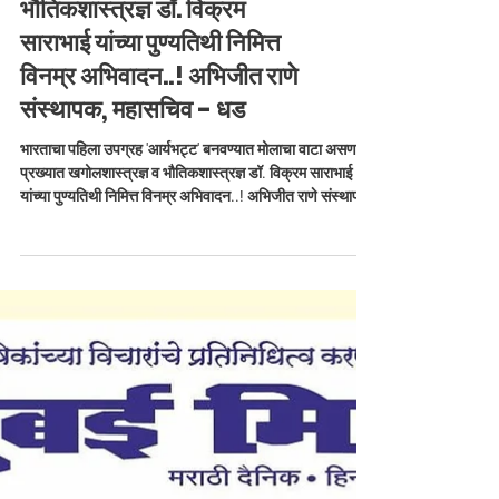
भारताचा पहिला उपग्रह 'आर्यभट्ट'
बनवण्यात मोलाचा वाटा असणारे,
प्रख्यात खगोलशास्त्रज्ञ व
भौतिकशास्त्रज्ञ डॉ. विक्रम
साराभाई यांच्या पुण्यतिथी निमित्त
विनम्र अभिवादन..! अभिजीत राणे
संस्थापक, महासचिव - धड
भारताचा पहिला उपग्रह 'आर्यभट्ट' बनवण्यात मोलाचा वाटा असणारे,
प्रख्यात खगोलशास्त्रज्ञ व भौतिकशास्त्रज्ञ डॉ. विक्रम साराभाई
यांच्या पुण्यतिथी निमित्त विनम्र अभिवादन..! अभिजीत राणे संस्थापक,
महासचिव - धडक कामगार युनियन मुंबई उपाध्यक्ष, भारतीय जनता
पार्टी #DrVikramSarabhai #VikramSarabhai #ISRO
#IndianScientist #SpacePioneer #HumbleTribute