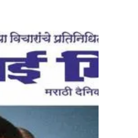
महासचिव - धडक कामगार युनियन मुंबई उपाध्यक्ष, भारतीय जनता
पार्टी #DrVikramSarabhai #VikramSarabhai #ISRO
#IndianScientist #SpacePioneer #HumbleTribute