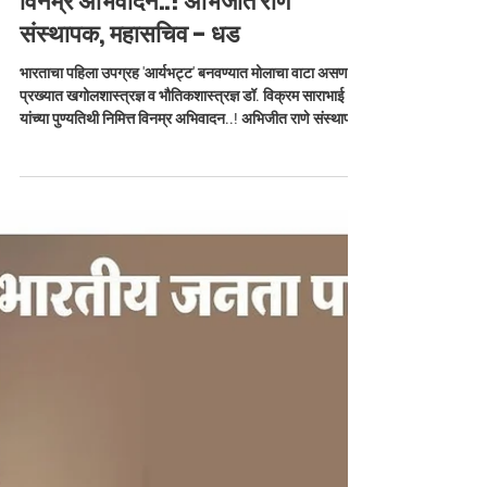
प्रख्यात खगोलशास्त्रज्ञ व
भौतिकशास्त्रज्ञ डॉ. विक्रम
साराभाई यांच्या पुण्यतिथी निमित्त
विनम्र अभिवादन..! अभिजीत राणे
संस्थापक, महासचिव - धड
भारताचा पहिला उपग्रह 'आर्यभट्ट' बनवण्यात मोलाचा वाटा असणारे,
प्रख्यात खगोलशास्त्रज्ञ व भौतिकशास्त्रज्ञ डॉ. विक्रम साराभाई
यांच्या पुण्यतिथी निमित्त विनम्र अभिवादन..! अभिजीत राणे संस्थापक,
महासचिव - धडक कामगार युनियन मुंबई उपाध्यक्ष, भारतीय जनता
पार्टी #DrVikramSarabhai #VikramSarabhai #ISRO
#IndianScientist #SpacePioneer #HumbleTribute