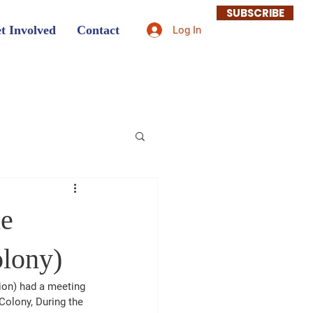
SUBSCRIBE
t Involved
Contact
Log In
ne
olony)
ion) had a meeting 
Colony, During the 