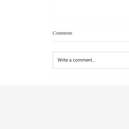
Comments
Write a comment...
सीईओ - वास्ट मीडिया नेटवर्क प्रा. लि.
अमोल राणे यांना वाढदिवसानिमित्त
मनःपूर्वक शुभेच्छा ! अभिजीत राणे समूह
संपादक- दैनिक मुंबई मित्र/ वृत्त मित्र
संस्थापक महासचिव- धड़क कामगार
यूनियन #happybirthday #1