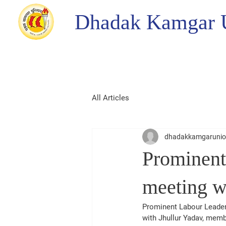
Dhadak Kamgar 
All Articles
dhadakkamgaruni
Prominent
meeting w
Prominent Labour Leader 
with Jhullur Yadav, memb