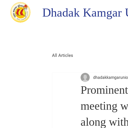
Dhadak Kamgar 
All Articles
dhadakkamgaruni
Prominent
meeting 
along wit