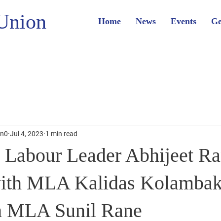
Union
Home
News
Events
Ge
on0
Jul 4, 2023
1 min read
 Labour Leader Abhijeet R
with MLA Kalidas Kolambak
h MLA Sunil Rane