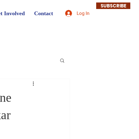
SUBSCRIBE
t Involved
Contact
Log In
ane
ar