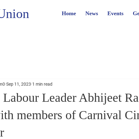
Union
Home
News
Events
Ge
on0
Sep 11, 2023
1 min read
 Labour Leader Abhijeet R
ith members of Carnival C
r