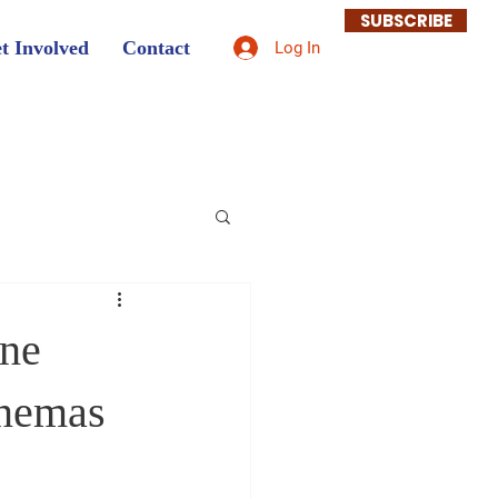
SUBSCRIBE
t Involved
Contact
Log In
ane
inemas