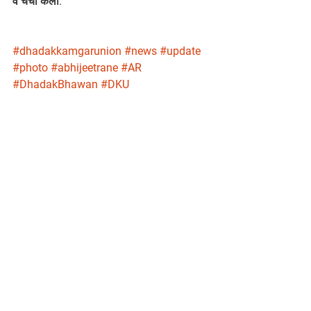
व चर्चा केली.
#dhadakkamgarunion
#news
#update
#photo
#abhijeetrane
#AR
#DhadakBhawan
#DKU