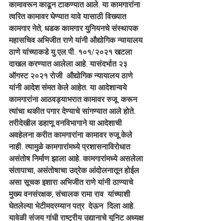
कामावरून काढून टाकण्यात आले. या कामगारांना 
त्वरित कामावर घेण्यात यावे यासाठी विख्यात 
कामगार नेते, धडक कामगार युनियनचे संस्थापक 
महासचिव अभिजीत राणे यांनी औद्योगिक न्यायालय 
ठाणे यांच्याकडे यु.एल.पी. १०१/२०२१ खटला 
दाखल करण्यात आलेला आहे. यासंदर्भात २३ 
ऑगस्ट २०२१ रोजी  औद्योगिक न्यायालय ठाणे 
यांनी आदेश संमत केले आहेत. या आदेशान्वये 
कामगारांना आठवड्याभरात कामावर रुजू  करून 
त्यांचा थकीत पगार देण्याचे सांगण्यात आले होते. 
तरीदेखील डहाणू वनविभागाने या आदेशाची 
अवहेलना करीत कामगारांना कामावर रुजू केले 
नाही. त्यामुळे कामगारांमध्ये प्रशासनाविरोधात 
असंतोष निर्माण झाला आहे. कामगारांमध्ये असलेला 
संतापाचा, असंतोषाचा उद्रेक आंदोलनातून होईल 
असा सूचक इशारा अभिजीत राणे यांनी ठाण्याचे 
मुख्य वनसंरक्षक, संचालक रामा राव  यांच्याशी 
घेतलेल्या भेटीमदरम्यान पत्र  देऊन  दिला आहे. 
यावेळी संजय गांधी राष्ट्रीय उद्यानाचे युनिट अध्यक्ष 