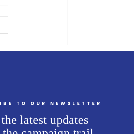
ंबई मित्र/वृत्त मित्र'चे समुह
 अभिजीत राणे यांचे बंधू सीईओ
ट मीडिया नेटवर्क प्रा. लि. अमोल
ांना वाढदिवसानिमित्त मनःपूर्वक
्छा ! अभिजीत राणे समूह संपादक-
मुंबई मित्
IBE TO OUR NEWSLETTER
the latest updates
 the campaign trail