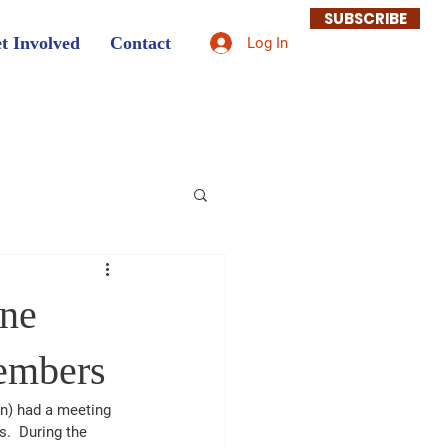
SUBSCRIBE
t Involved
Contact
Log In
ane
members
n) had a meeting 
.  During the 