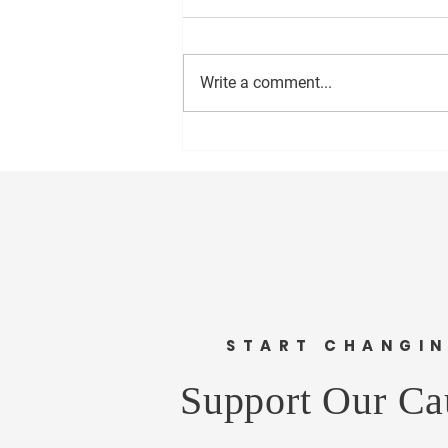
Write a comment...
सीईओ - वास्ट मीडिया नेटवर्क प्रा. लि.
अमोल राणे यांना वाढदिवसानिमित्त
मनःपूर्वक शुभेच्छा ! अभिजीत राणे समूह
संपादक- दैनिक मुंबई मित्र/ वृत्त मित्र
संस्थापक महासचिव- धड़क कामगार
यूनियन #happybirthday #1
START CHANGI
Support Our Ca