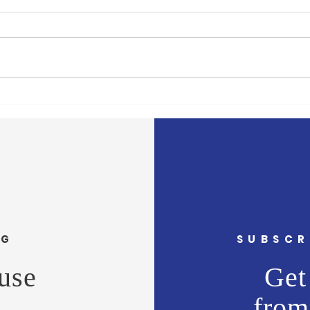
'दै. मुंबई मित्र/वृत्त मित्र'चे समुह
'दै. मु
संपादक अभिजीत राणे यांचे बंधू सीईओ
संपादक
- वास्ट मीडिया नेटवर्क प्रा. लि. अमोल
- वास्
राणे यांना वाढदिवसानिमित्त मनःपूर्वक
राणे य
शुभेच्छा ! अभिजीत राणे समूह संपादक-
शुभेच
दैनिक मुंबई मित्
दैनिक 
NG
SUBSCR
use
Get 
from