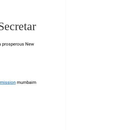
ecretar
 a prosperous New 
mission
 mumbaim