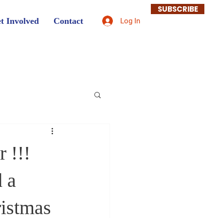
SUBSCRIBE
t Involved
Contact
Log In
 !!!
 a
ristmas