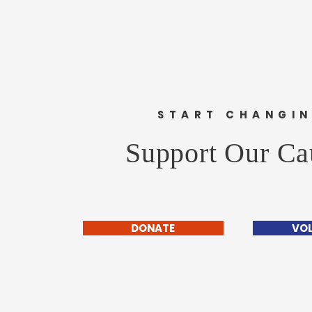
मनःपूर्वक शुभेच्छा ! अभिजीत राणे समूह
संपादक- दैनिक मुंबई मित्र/ वृत्त मित्र
संस्थापक महासचिव- धड़क कामगार
यूनियन #happybirthday #1
START CHANGI
Support Our Ca
DONATE
VO