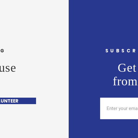
- वास्ट मीडिया नेटवर्क प्रा. लि. अमोल
- वास्
राणे यांना वाढदिवसानिमित्त मनःपूर्वक
राणे य
शुभेच्छा ! अभिजीत राणे समूह संपादक-
शुभेच
दैनिक मुंबई मित्
दैनिक 
NG
SUBSCR
use
Get 
from
LUNTEER