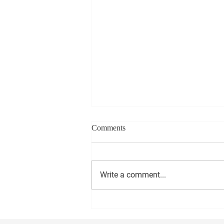
Comments
Write a comment...
सीईओ - वास्ट मीडिया नेटवर्क प्रा. लि.
अमोल राणे यांना वाढदिवसानिमित्त