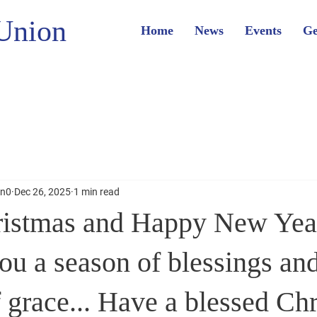
Union
Home
News
Events
Ge
on0
Dec 26, 2025
1 min read
istmas and Happy New Year
u a season of blessings and
f grace... Have a blessed Ch