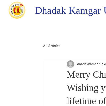
Dhadak Kamgar 
All Articles
dhadakkamgaruni
Merry Chr
Wishing yo
lifetime o