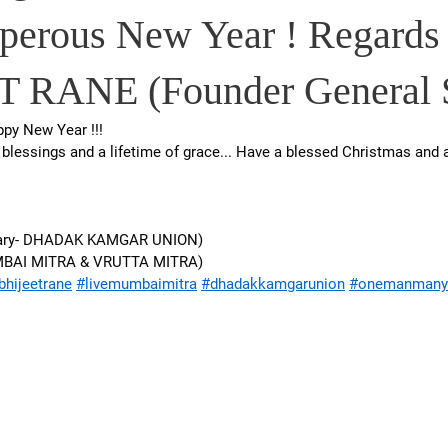
sperous New Year ! Regards
 RANE (Founder General S
py New Year !!!
blessings and a lifetime of grace... Have a blessed Christmas and
etary- DHADAK KAMGAR UNION)
UMBAI MITRA & VRUTTA MITRA)
bhijeetrane
#livemumbaimitra
#dhadakkamgarunion
#onemanmany