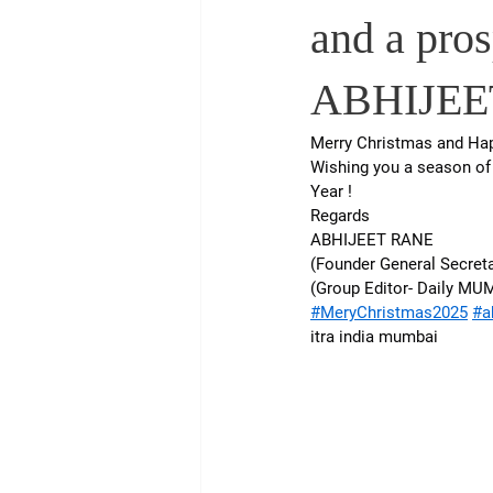
and a pro
ABHIJEET
Merry Christmas and Hap
Wishing you a season of 
Year !
Regards
ABHIJEET RANE
(Founder General Secr
(Group Editor- Daily M
#MeryChristmas2025
#a
itra india mumbai