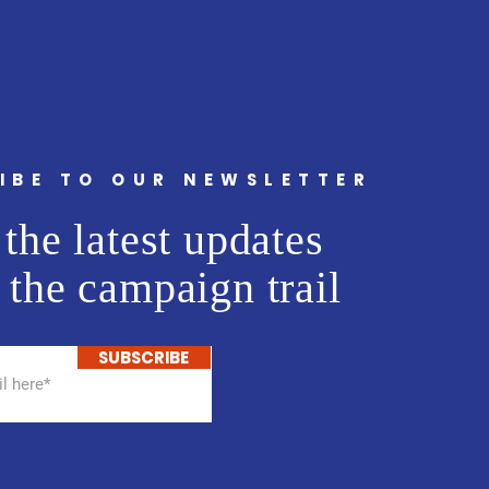
ट मीडिया नेटवर्क प्रा. लि. अमोल
ांना वाढदिवसानिमित्त मनःपूर्वक
्छा ! अभिजीत राणे समूह संपादक-
मुंबई मित्
IBE TO OUR NEWSLETTER
the latest updates
 the campaign trail
SUBSCRIBE