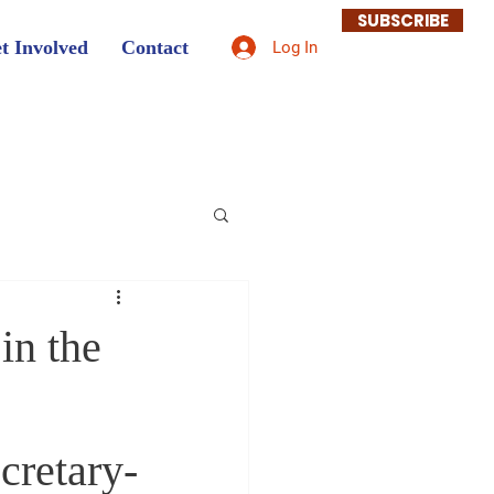
SUBSCRIBE
t Involved
Contact
Log In
in the
cretary-