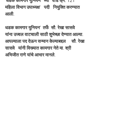
‘धडक कामगार युनियन ’ च्या  ‘वार्ड क्र. 121 
महिला विभाग उपाध्यक्ष'   पदी   नियुक्ति करण्यात 
आली.
धडक कामगार युनियन’  तर्फे  सौ. रेखा सासवे    
यांना उज्वल वाटचाली साठी शुभेच्छा देण्यात आल्या.  
आपल्याला पद देऊन सन्मान केल्याबद्दल     सौ. रेखा 
सासवे   यांनी विख्यात कामगार नेते मा. श्री 
अभिजीत राणे यांचे आभार मानले.