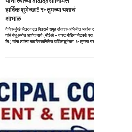
– वास्ट मीडिया नेटवर्क प्रा. लि.)
यांना त्यांच्या वाढदिवसानिमित्त
हार्दिक शुभेच्छा! ✨ तुमच्या यशाचं
आभाळ
दैनिक मुंबई मित्र व वृत मित्राचे समुह संपादक अभिजीत अशोक राणे
यांचे बंधू अमोल अशोक राणे (सीईओ – वास्ट मीडिया नेटवर्क प्रा.
लि.) यांना त्यांच्या वाढदिवसानिमित्त हार्दिक शुभेच्छा! ✨ तुमच्या यशाचं
आभाळ दरवर्षी अधिक विस्तारीत होत जावो! ✨ सुख, समृद्धी आणि
उत्तुंग भरारी लाभो हीच सदिच्छा! #AmolRane
#HappyBirthday #VastMediaCEO #AbhijeetRane
#MumbaiMitra #ARFamily #Visionary