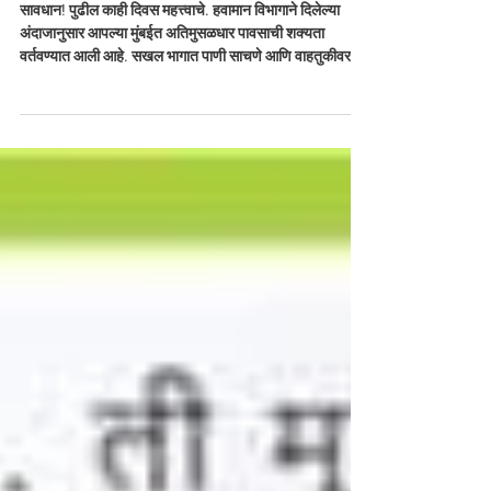
पाणी साचणे आणि वाहतुकीवर
परिणाम होण्याची शक्यता असल्यान
सावधान! पुढील काही दिवस महत्त्वाचे. हवामान विभागाने दिलेल्या
अंदाजानुसार आपल्या मुंबईत अतिमुसळधार पावसाची शक्यता
वर्तवण्यात आली आहे. सखल भागात पाणी साचणे आणि वाहतुकीवर
परिणाम होण्याची शक्यता असल्याने सर्व नागरिकांनी सुरक्षिततेची योग्य
ती काळजी घ्यावी.आपली सुरक्षा हीच प्राथमिकता! . . . #highalert
#mumbairains #bmc #safety #ftdodabhijeetrane
#abhijeetrane #mumbaimitra