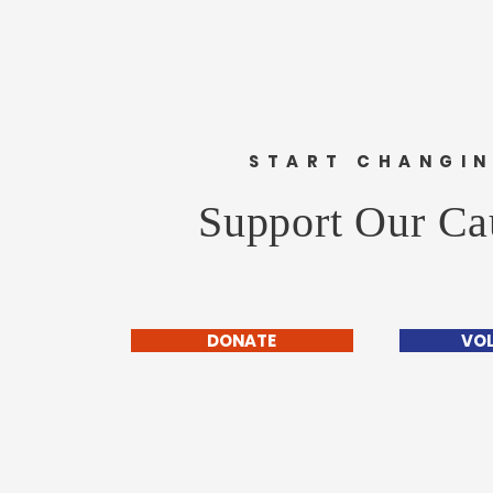
START CHANGI
Support Our Ca
DONATE
VO