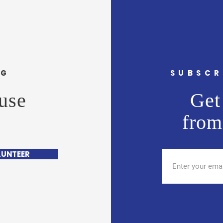
NG
SUBSCR
use
Get 
from
LUNTEER