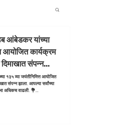
ेब आंबेडकर यांच्या
्त आयोजित कार्यक्रम
 दिमाखात संपन्न
ा उत्स्फूर्त सहभागामुळे
च्या १३५ व्या जयंतीनिमित्त आयोजित
ात संपन्न झाला. आपल्या सर्वांच्या
अधिकच वाढली. 💐
 शोभा अधिकच वाढली. 💐
asahebAmbedkar
 #SocialJustice