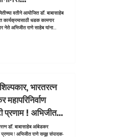
 कामगार युनियनचे
मितीच्या वतीने आयोजित डॉ. बाबासाहेब
ित्त कार्यक्रमासाठी धडक कामगार
कामगार नेते अभिजीत
 नेते अभिजीत राणे साहेब यांना
ष तांबे, प्रकाश शिराळे व त्यांच्या
ळी राणे साहेबांनी कार्यक्रमाचे
ार्यक्रमासाठी पूर्ण सहकार्य करेन व
सन दिले. 🙏 📍 ठिकाण: जनसेवालय
 शिल्पकार, भारतरत्न
र महापरिनिर्वाण
टी प्रणाम ! अभिजीत
िक मुंबई मित्र/ वृत्त
तरत्न डॉ. बाबासाहेब आंबेडकर
ी प्रणाम ! अभिजीत राणे समूह संपादक-