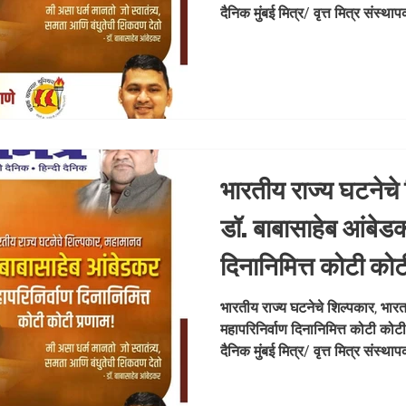
मित्र संस्थापक मह
दैनिक मुंबई मित्र/ वृत्त मित्र सं
यूनियन #M
#Mahaparinirvan #DrBabasahebAmbedkar #JaiBhim
#AbhijeetRane
भारतीय राज्य घटनेचे
डॉ. बाबासाहेब आंबेडक
दिनानिमित्त कोटी को
राणे समूह संपादक- दैन
भारतीय राज्य घटनेचे शिल्पकार, भार
महापरिनिर्वाण दिनानिमित्त कोटी कोट
मित्र संस्थापक मह
दैनिक मुंबई मित्र/ वृत्त मित्र सं
यूनियन #M
#Mahaparinirvan #DrBabasahebAmbedkar #JaiBhim
#AbhijeetRane