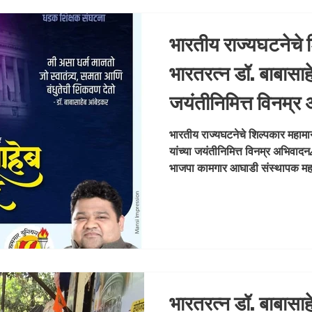
भारतीय राज्यघटनेचे 
भारतरत्न डॉ. बाबासाह
जयंतीनिमित्त विनम्
अभिजीत राणे मुंबई अध
भारतीय राज्यघटनेचे शिल्पकार महामा
यांच्या जयंतीनिमित्त विनम्र अभिवादन
आघाडी संस्थापक म
भाजपा कामगार आघाडी संस्थापक म
कामगार यूनियन
#drbabasahebambedkar #Ba
#BharatRatna
भारतरत्न डॉ. बाबासाह