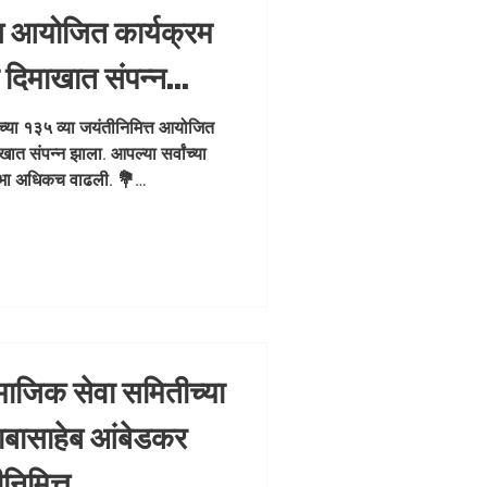
्त आयोजित कार्यक्रम
 दिमाखात संपन्न
ा उत्स्फूर्त सहभागामुळे
च्या १३५ व्या जयंतीनिमित्त आयोजित
ात संपन्न झाला. आपल्या सर्वांच्या
अधिकच वाढली. 💐
 शोभा अधिकच वाढली. 💐
asahebAmbedkar
 #SocialJustice
सामाजिक सेवा समितीच्या
ाबासाहेब आंबेडकर
निमित्त