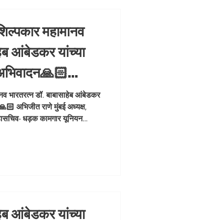
शिल्पकार महामानव
ेब आंबेडकर यांच्या
र अभिवादन🙏🏻
्यक्ष, भाजपा कामगार
नव भारतरत्न डॉ. बाबासाहेब आंबेडकर
🙏🏻 अभिजीत राणे मुंबई अध्यक्ष,
हासचिव- धड़क
हासचिव- धड़क कामगार यूनियन
 #drbabasahe
basaheb #Jayanti
ेब आंबेडकर यांच्या