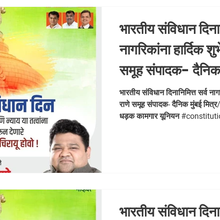
भारतीय संविधान दिनान
नागरिकांना हार्दिक शु
समूह संपादक- दैनिक मु
संस्थापक महासचिव
भारतीय संविधान दिनानिमित्त सर्व नागर
राणे समूह संपादक- दैनिक मुंबई मित्र
यूनियन #const
धड़क कामगार यूनियन #constitu
#india
#drbabasahebambedkar #संव
#drbabasah
भारतीय संविधान दिनान