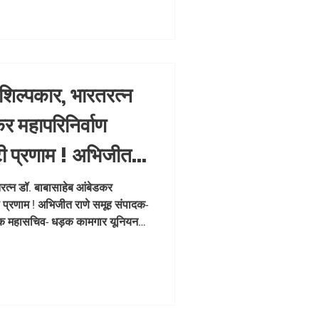
 शिल्पकार, भारतरत्न
र महापरिनिर्वाण
टी प्रणाम ! अभिजीत
िक मुंबई मित्र/ वृत्त
तरत्न डॉ. बाबासाहेब आंबेडकर
ी प्रणाम ! अभिजीत राणे समूह संपादक-
ासचिव- धड़क कामगार
स्थापक महासचिव- धड़क कामगार यूनियन