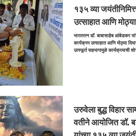
१३५ व्या जयंतीनिमित
उत्साहात आणि मोठ्या
झाला. आपल्या सर्वांच्य
भारतरत्न डॉ. बाबासाहेब आंबेडकर यां
कार्यक्रम उत्साहात आणि मोठ्या दिमाख
कार्यक्रमाची शोभा 
उत्स्फूर्त सहभागामुळे कार्यक्रमाची
#Ambedk
#AmbedkarJayanti #DrBab
#MumbaiEvents #Samvidhan
उरुवेला बुद्ध विहार 
वतीने आयोजित डॉ. ब
यांच्या १३५ व्या जयंती