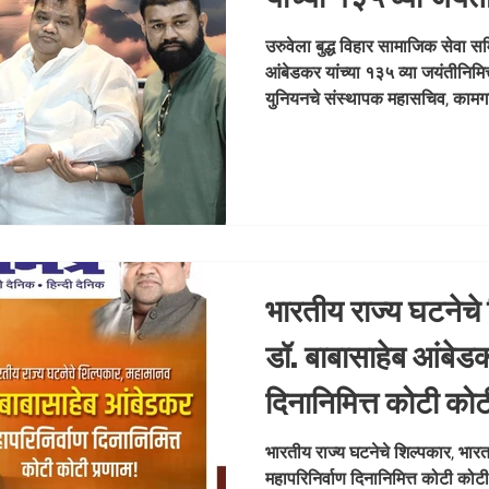
कार्यक्रमासाठी धडक
उरुवेला बुद्ध विहार सामाजिक सेवा स
आंबेडकर यांच्या १३५ व्या जयंतीनिम
संस्थापक महासचिव, 
युनियनचे संस्थापक महासचिव, कामगार
राणे साहेब यांना निम
निमंत्रण देण्यात आले. हे निमंत्रण संतो
सहकाऱ्यांनी प्रत्यक्ष येऊन दिले. या वे
निमंत्रण आनंदाने स्वीकारत, “मी या क
नक्की उपस्थित राहीन,” असे आश्वा
ऑफिस, आरे
भारतीय राज्य घटनेचे
डॉ. बाबासाहेब आंबेडक
दिनानिमित्त कोटी को
राणे समूह संपादक- दैन
भारतीय राज्य घटनेचे शिल्पकार, भार
महापरिनिर्वाण दिनानिमित्त कोटी कोट