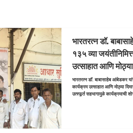
भारतरत्न डॉ. बाबासाह
१३५ व्या जयंतीनिमित
उत्साहात आणि मोठ्या
झाला. आपल्या सर्वांच्य
भारतरत्न डॉ. बाबासाहेब आंबेडकर यां
कार्यक्रम उत्साहात आणि मोठ्या दिमाख
कार्यक्रमाची शोभा 
उत्स्फूर्त सहभागामुळे कार्यक्रमाची
#Ambedk
#AmbedkarJayanti #DrBab
#MumbaiEvents #Samvidhan