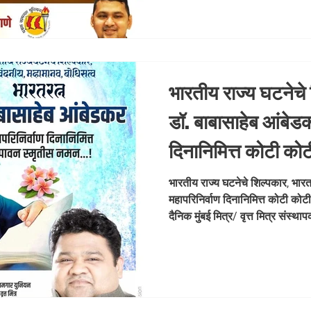
भारतीय राज्य घटनेचे
डॉ. बाबासाहेब आंबेडक
दिनानिमित्त कोटी को
राणे समूह संपादक- दैन
भारतीय राज्य घटनेचे शिल्पकार, भार
महापरिनिर्वाण दिनानिमित्त कोटी कोट
मित्र संस्थापक मह
दैनिक मुंबई मित्र/ वृत्त मित्र सं
यूनियन #M
#Mahaparinirvan #DrBabasahebAmbedkar #JaiBhim
#AbhijeetRane