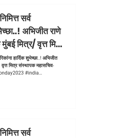
िमित्त सर्व
भेच्छा..! अभिजीत राणे
ंबई मित्र/ वृत्त मित्र
- धड़क कामगार
िकांना हार्दिक शुभेच्छा..! अभिजीत
/ वृत्त मित्र संस्थापक महासचिव-
itutionday2023
tionday2023 #india
िधान #AbhijeetRane
ebambed
िमित्त सर्व