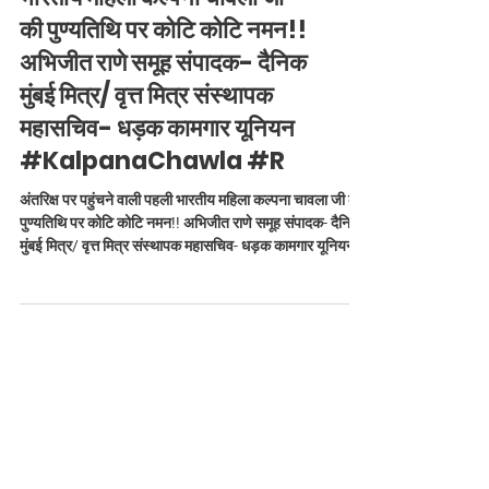
अंतरिक्ष पर पहुंचने वाली पहली
भारतीय महिला कल्पना चावला जी
की पुण्यतिथि पर कोटि कोटि नमन!!
अभिजीत राणे समूह संपादक- दैनिक
मुंबई मित्र/ वृत्त मित्र संस्थापक
महासचिव- धड़क कामगार यूनियन
#KalpanaChawla #R
अंतरिक्ष पर पहुंचने वाली पहली भारतीय महिला कल्पना चावला जी की
पुण्यतिथि पर कोटि कोटि नमन!! अभिजीत राणे समूह संपादक- दैनिक
मुंबई मित्र/ वृत्त मित्र संस्थापक महासचिव- धड़क कामगार यूनियन
#KalpanaChawla #RememberingKalpanaChawla
#SpacePioneer #IndianPride #WomenInSpace
#Inspiration #Salute #Punyatithi