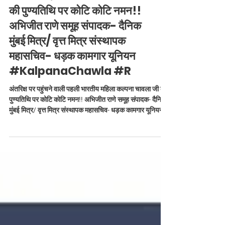
अंतरिक्ष पर पहुंचने वाली पहली
भारतीय महिला कल्पना चावला जी
की पुण्यतिथि पर कोटि कोटि नमन!!
अभिजीत राणे समूह संपादक- दैनिक
मुंबई मित्र/ वृत्त मित्र संस्थापक
महासचिव- धड़क कामगार यूनियन
#KalpanaChawla #R
अंतरिक्ष पर पहुंचने वाली पहली भारतीय महिला कल्पना चावला जी की
पुण्यतिथि पर कोटि कोटि नमन!! अभिजीत राणे समूह संपादक- दैनिक
मुंबई मित्र/ वृत्त मित्र संस्थापक महासचिव- धड़क कामगार यूनियन
#KalpanaChawla #RememberingKalpanaChawla
#SpacePioneer #IndianPride #WomenInSpace
#Inspiration #Salute #Punyatithi