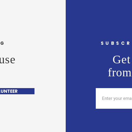
NG
SUBSCR
use
Get 
from
LUNTEER