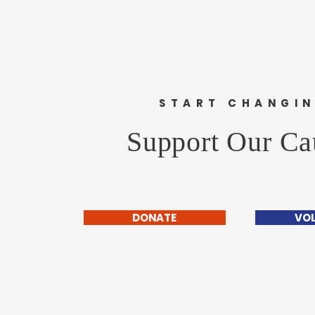
START CHANGI
Support Our Ca
DONATE
VO