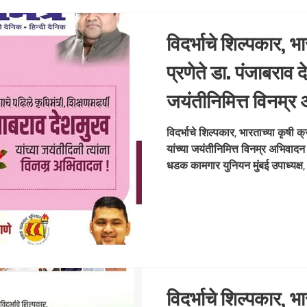
विदर्भाचे शिल्पकार, भा
प्रणेते डा. पंजाबराव द
जयंतीनिमित्त विनम्
राणे संस्थापक, मह
विदर्भाचे शिल्पकार, भारताच्या कृषी क्
यांच्या जयंतीनिमित्त विनम्र अभिवाद
युनियन मुंबई उपाध्यक्ष, भारतीय जनता पार्टी
धडक कामगार युनियन मुंबई उपाध्यक्ष,
#D
#DrPunjabraoDeshmukh #Vid
#FarmersLeader #VisionaryLeader #HumbleTribute
#Jayanti
विदर्भाचे शिल्पकार, भा