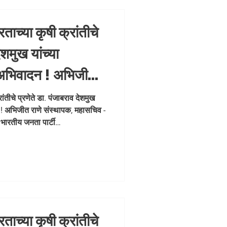
रताच्या कृषी क्रांतीचे
ेशमुख यांच्या
र अभिवादन ! अभिजीत
ासचिव - धडक कामगार
रांतीचे प्रणेते डा. पंजाबराव देशमुख
न ! अभिजीत राणे संस्थापक, महासचिव -
 भारतीय जनता पार्टी
arbhaArchitect
रताच्या कृषी क्रांतीचे