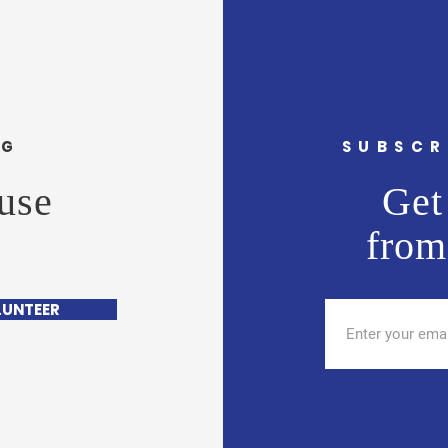
NG
SUBSCR
use
Get 
from
LUNTEER