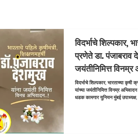
विदर्भाचे शिल्पकार, भा
प्रणेते डा. पंजाबराव द
जयंतीनिमित्त विनम्
राणे संस्थापक, मह
विदर्भाचे शिल्पकार, भारताच्या कृषी क्
यांच्या जयंतीनिमित्त विनम्र अभिवाद
युनियन मुंबई उपाध्यक्ष, भारतीय जनता पार्टी
धडक कामगार युनियन मुंबई उपाध्यक्ष,
#D
#DrPunjabraoDeshmukh #Vid
#FarmersLeader #VisionaryLeader #HumbleTribute
#Jayanti