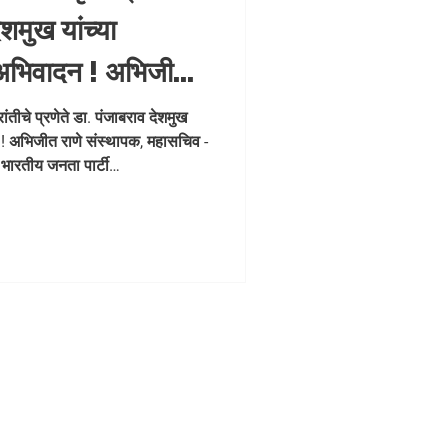
ेशमुख यांच्या
र अभिवादन ! अभिजीत
ासचिव - धडक कामगार
रांतीचे प्रणेते डा. पंजाबराव देशमुख
न ! अभिजीत राणे संस्थापक, महासचिव -
 भारतीय जनता पार्टी
arbhaArchitect