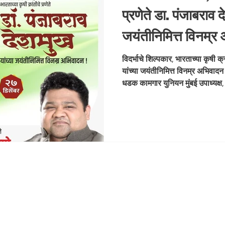
प्रणेते डा. पंजाबराव द
जयंतीनिमित्त विनम्
राणे संस्थापक, मह
विदर्भाचे शिल्पकार, भारताच्या कृषी क्
यांच्या जयंतीनिमित्त विनम्र अभिवाद
युनियन मुंबई उपाध्यक्ष, भारतीय जनता पार्टी
धडक कामगार युनियन मुंबई उपाध्यक्ष,
#D
#DrPunjabraoDeshmukh #Vid
#FarmersLeader #VisionaryLeader #HumbleTribute
#Jayanti