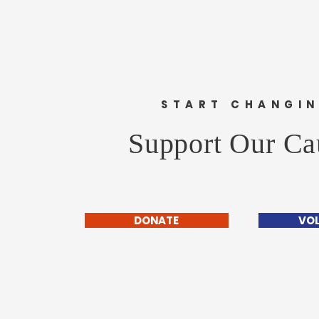
START CHANGI
Support Our Ca
DONATE
VO