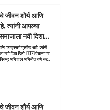
ंचे जीवन शौर्य आणि
े. त्यांनी आपल्या
 समाजाला नवी दिशा
या महान सुपुत्राला
आणि पराक्रमाचे प्रतीक आहे. त्यांनी
ा नवी दिशा दिली. 🇮🇳 देशाच्या या
त विनम्र अभिवादन
त्त विनम्र अभिवादन अभिजीत राणे समूह
मित्र संस्थापक महासचिव- धड़क कामगार
#BirsaMunda #TribalHero
de #abhijeetrane
ंचे जीवन शौर्य आणि