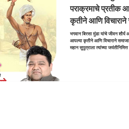
पराक्रमाचे प्रतीक आह
कृतीने आणि विचाराने
दिली. 🇮🇳 देशाच्या 
भगवान बिरसा मुंडा यांचे जीवन शौर्य 
आपल्या कृतीने आणि विचाराने समाजाल
त्यांच्या जयंतीनिमित्
महान सुपुत्राला त्यांच्या जयंतीनिमि
अभिजीत रा
संपादक- दैनिक मुंबई मित्र/ वृत्त 
यूनियन #BirsaMundaJayanti 
#FreedomFighter #AdivasiPri