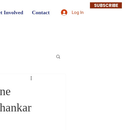
SUBSCRIBE
t Involved
Contact
Log In
ane
Shankar