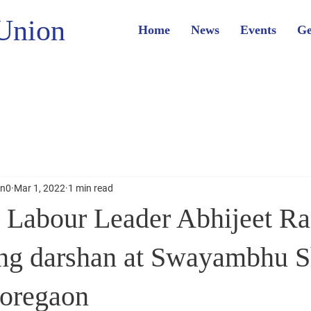
Union
Home
News
Events
Ge
on0
Mar 1, 2022
1 min read
 Labour Leader Abhijeet R
ing darshan at Swayambhu 
oregaon