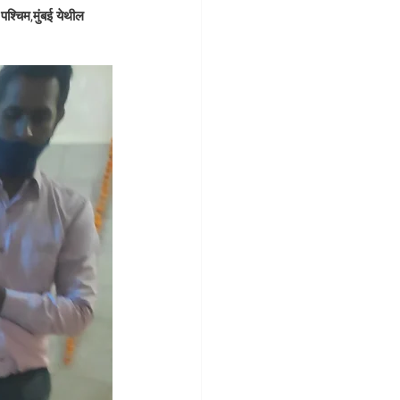
श्चिम,मुंबई येथील 