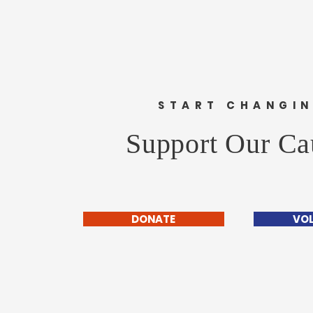
संपादक- दैनिक मुंबई मित्र/ वृत्त मित्र
संस्थापक महासचिव- धड़क कामगार
यूनियन #happybirthday #1
START CHANGI
Support Our Ca
DONATE
VO