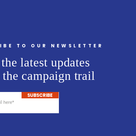
ांना वाढदिवसानिमित्त मनःपूर्वक
्छा ! अभिजीत राणे समूह संपादक-
मुंबई मित्
IBE TO OUR NEWSLETTER
the latest updates
 the campaign trail
SUBSCRIBE