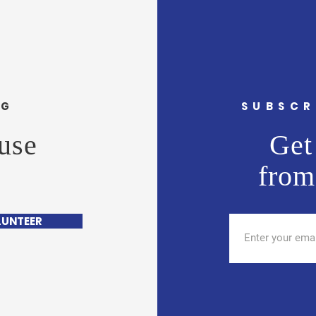
राणे यांना वाढदिवसानिमित्त मनःपूर्वक
राणे य
शुभेच्छा ! अभिजीत राणे समूह संपादक-
शुभेच
दैनिक मुंबई मित्
दैनिक 
NG
SUBSCR
use
Get 
from
LUNTEER