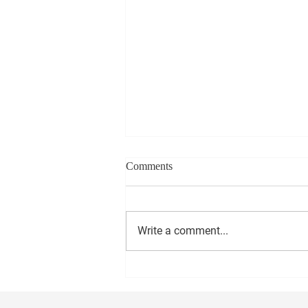
Comments
Write a comment...
सीईओ - वास्ट मीडिया नेटवर्क प्रा. लि.
अमोल राणे यांना वाढदिवसानिमित्त
मनःपूर्वक शुभेच्छा ! अभिजीत राणे समूह