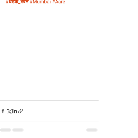
#धडक_भवन
#Mumbai
#Aare