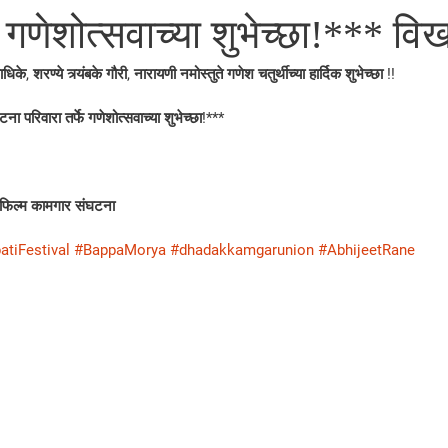
े गणेशोत्सवाच्या शुभेच्छा!*** वि
 साधिके, शरण्ये त्र्यंबके गौरी, नारायणी नमोस्तुते गणेश चतुर्थीच्या हार्दिक शुभेच्छा !!
परिवारा तर्फे गणेशोत्सवाच्या शुभेच्छा!*** 
िल्म कामगार संघटना
tiFestival
#BappaMorya
#dhadakkamgarunion
#AbhijeetRane