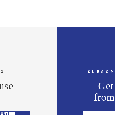
'दै. मुंबई मित्र/वृत्त मित्र'चे समुह
'दै. मु
संपादक अभिजीत राणे यांचे बंधू सीईओ
संपादक
- वास्ट मीडिया नेटवर्क प्रा. लि. अमोल
- वास्
राणे यांना वाढदिवसानिमित्त मनःपूर्वक
राणे य
शुभेच्छा ! अभिजीत राणे समूह संपादक-
शुभेच
दैनिक मुंबई मित्
दैनिक 
NG
SUBSCR
use
Get 
from
LUNTEER