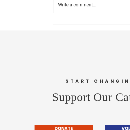
Write a comment...
सीईओ - वास्ट मीडिया नेटवर्क प्रा. लि.
अमोल राणे यांना वाढदिवसानिमित्त
मनःपूर्वक शुभेच्छा ! अभिजीत राणे समूह
संपादक- दैनिक मुंबई मित्र/ वृत्त मित्र
संस्थापक महासचिव- धड़क कामगार
यूनियन #happybirthday #1
START CHANGI
Support Our Ca
DONATE
VO