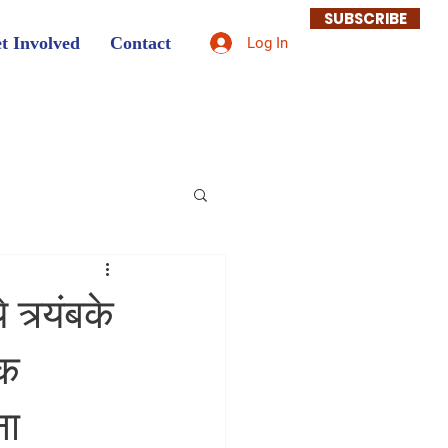
SUBSCRIBE
t Involved
Contact
Log In
 त्र्यंबके
िक
ना