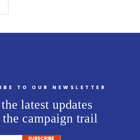
ंबई मित्र/वृत्त मित्र'चे समुह
 अभिजीत राणे यांचे बंधू सीईओ
ट मीडिया नेटवर्क प्रा. लि. अमोल
ांना वाढदिवसानिमित्त मनःपूर्वक
्छा ! अभिजीत राणे समूह संपादक-
मुंबई मित्
IBE TO OUR NEWSLETTER
the latest updates
 the campaign trail
SUBSCRIBE