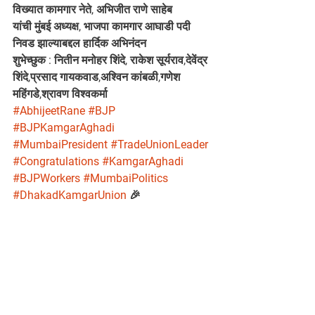
विख्यात कामगार नेते, अभिजीत राणे साहेब
यांची मुंबई अध्यक्ष, भाजपा कामगार आघाडी पदी 
निवड झाल्याबद्दल हार्दिक अभिनंदन
शुभेच्छुक : नितीन मनोहर शिंदे, राकेश सूर्यराव,देवेंद्र 
शिंदे,प्रसाद गायकवाड,अश्विन कांबळी,गणेश 
महिंगडे,श्रावण विश्वकर्मा
#AbhijeetRane
#BJP
#BJPKamgarAghadi
#MumbaiPresident
#TradeUnionLeader
#Congratulations
#KamgarAghadi
#BJPWorkers
#MumbaiPolitics
#DhakadKamgarUnion
 🎉