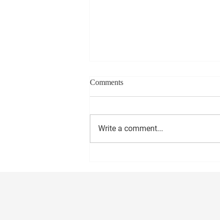
Comments
Write a comment...
सीईओ - वास्ट मीडिया नेटवर्क प्रा. लि.
अमोल राणे यांना वाढदिवसानिमित्त
मनःपूर्वक शुभेच्छा ! अभिजीत राणे समूह
संपादक- दैनिक मुंबई मित्र/ वृत्त मित्र
संस्थापक महासचिव- धड़क कामगार
यूनियन #happybirthday #1