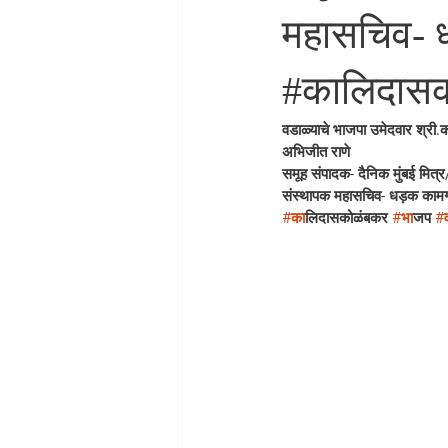
महासचिव- 
#कालिदासक
वडाळ्याचे भाजपा उमेदवार श्री.क
अभिजीत राणे
समूह संपादक- दैनिक मुंबई मित्र/ 
संस्थापक महासचिव- धड़क कामग
#क
ालिदासकोळंबकर 
#भ
ाजप 
#