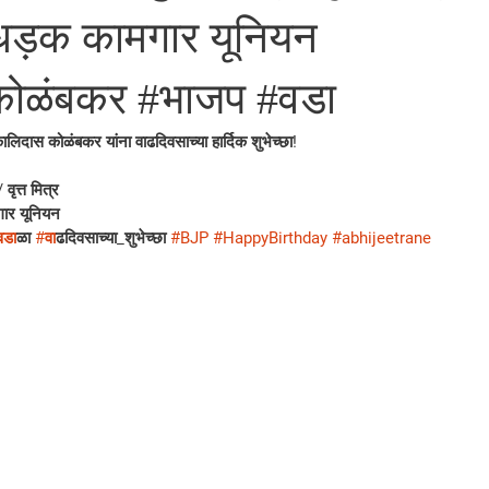
धड़क कामगार यूनियन
ोळंबकर #भाजप #वडा
ालिदास कोळंबकर यांना वाढदिवसाच्या हार्दिक शुभेच्छा!
वृत्त मित्र
ार यूनियन
वड
ाळा 
#व
ाढदिवसाच्या_शुभेच्छा 
#BJP
#HappyBirthday
#abhijeetrane