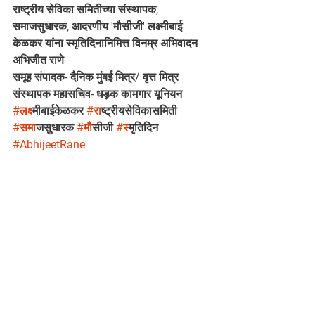
राष्ट्रीय सेविका समितीच्या संस्थापक, 
समाजसुधारक, आदरणीय 'मौसीजी' लक्ष्मीबाई 
केळकर यांना स्मृतिदिनानिमित्त विनम्र अभिवादन
अभिजीत राणे
समूह संपादक- दैनिक मुंबई मित्र/ वृत्त मित्र
संस्थापक महासचिव- धड़क कामगार यूनियन
#लक
्ष्मीबाईकेळकर 
#र
ाष्ट्रीयसेविकासमिती 
#सम
ाजसुधारक 
#म
ौसीजी 
#स
्मृतिदिन 
#AbhijeetRane