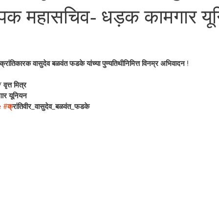
थापक महासचिव- धड़क कामगार यू
 क्रांतिकारक वासुदेव बळवंत फडके यांच्या पुण्यतिथीनिमित्त विनम्र अभिवादन !
वृत्त मित्र
ार यूनियन
e
#क
्रांतिवीर_वासुदेव_बळवंत_फडके