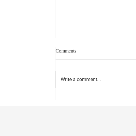
Comments
Write a comment...
सीईओ - वास्ट मीडिया नेटवर्क प्रा. लि.
अमोल राणे यांना वाढदिवसानिमित्त
मनःपूर्वक शुभेच्छा ! अभिजीत राणे समूह
संपादक- दैनिक मुंबई मित्र/ वृत्त मित्र
संस्थापक महासचिव- धड़क कामगार
यूनियन #happybirthday #1