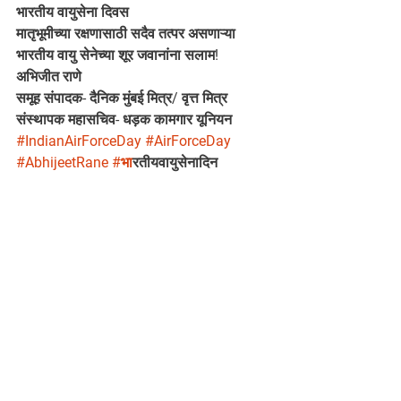
भारतीय वायुसेना दिवस
मातृभूमीच्या रक्षणासाठी सदैव तत्पर असणाऱ्या 
भारतीय वायु सेनेच्या शूर जवानांना सलाम!
अभिजीत राणे 
समूह संपादक- दैनिक मुंबई मित्र/ वृत्त मित्र
संस्थापक महासचिव- धड़क कामगार यूनियन
#IndianAirForceDay
#AirForceDay
#AbhijeetRane
#भ
ारतीयवायुसेनादिन