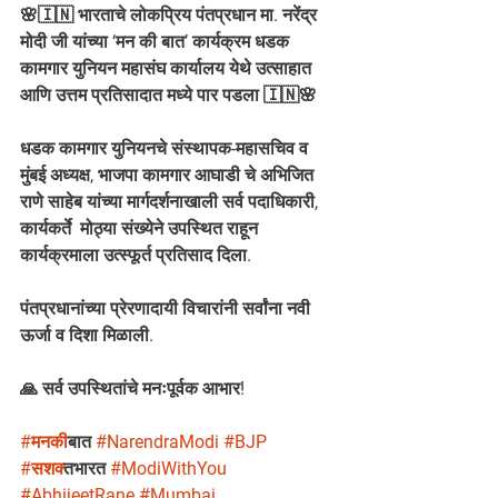
🌸🇮🇳 भारताचे लोकप्रिय पंतप्रधान मा. नरेंद्र 
मोदी जी यांच्या ‘मन की बात’ कार्यक्रम धडक 
कामगार युनियन महासंघ कार्यालय येथे उत्साहात 
आणि उत्तम प्रतिसादात मध्ये पार पडला 🇮🇳🌸
धडक कामगार युनियनचे संस्थापक-महासचिव व 
मुंबई अध्यक्ष, भाजपा कामगार आघाडी चे अभिजित 
राणे साहेब यांच्या मार्गदर्शनाखाली सर्व पदाधिकारी, 
कार्यकर्ते  मोठ्या संख्येने उपस्थित राहून 
कार्यक्रमाला उत्स्फूर्त प्रतिसाद दिला.
पंतप्रधानांच्या प्रेरणादायी विचारांनी सर्वांना नवी 
ऊर्जा व दिशा मिळाली. 
🙏 सर्व उपस्थितांचे मनःपूर्वक आभार!
#मनक
ीबात 
#NarendraModi
#BJP
#सशक
्तभारत 
#ModiWithYou
#AbhijeetRane
#Mumbai