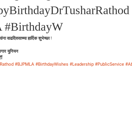
appyBirthdayDrTusharRathod
 #BirthdayW
ना वाढदिवसाच्या हार्दिक शुभेच्छा !
गार युनियन 
टी
rRathod
#BJPMLA
#BirthdayWishes
#Leadership
#PublicService
#Ab