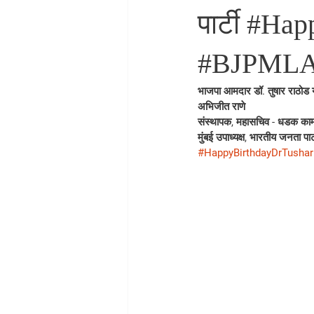
पार्टी #H
#BJPMLA
भाजपा आमदार डॉ. तुषार राठोड यां
अभिजीत राणे
संस्थापक, महासचिव - धडक काम
मुंबई उपाध्यक्ष, भारतीय जनता पार्
#HappyBirthdayDrTusha