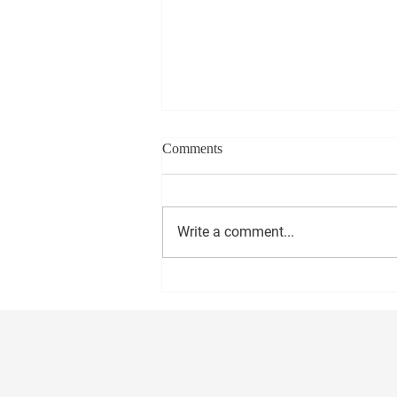
Comments
Write a comment...
सीईओ - वास्ट मीडिया नेटवर्क प्रा. लि.
अमोल राणे यांना वाढदिवसानिमित्त
मनःपूर्वक शुभेच्छा ! अभिजीत राणे समूह
संपादक- दैनिक मुंबई मित्र/ वृत्त मित्र
संस्थापक महासचिव- धड़क कामगार
यूनियन #happybirthday #1