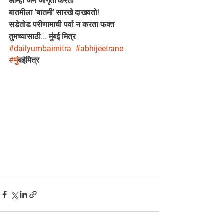
आम्ही जन जागृती करतो
बातमीला 'बातमी' सारखे दाखवतो!
सडेतोड परीणामाची पर्वा न करता फक्त 
तुमच्यासाठी... मुंबई मित्र
#dailyumbaimitra
#abhijeetrane
#म
ुंबईमित्र