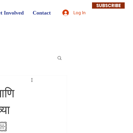
SUBSCRIBE
t Involved
Contact
Log In
 आणि
्या
🏻