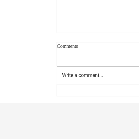
Comments
Write a comment...
सीईओ - वास्ट मीडिया नेटवर्क प्रा. लि.
अमोल राणे यांना वाढदिवसानिमित्त
मनःपूर्वक शुभेच्छा ! अभिजीत राणे समूह
संपादक- दैनिक मुंबई मित्र/ वृत्त मित्र
संस्थापक महासचिव- धड़क कामगार
यूनियन #happybirthday #1