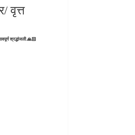
 वृत्त
वपूर्ण श्रद्धांजली.🙏🏻