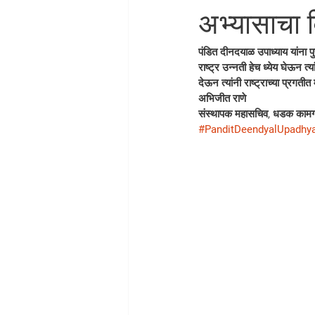
अभ्यासाचा 
पंडित दीनदयाळ उपाध्याय यांना प
राष्ट्र उन्नती हेच ध्येय घेऊन त
देऊन त्यांनी राष्ट्राच्या प्रगतीत
अभिजीत राणे
संस्थापक महासचिव, धडक कामग
#PanditDeendyalUpadhy