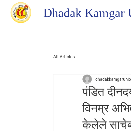
Dhadak Kamgar 
All Articles
dhadakkamgaruni
पंडित दीनदय
विनम्र अभिवा
केलेले साचे