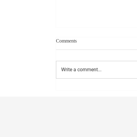
Comments
Write a comment...
सीईओ - वास्ट मीडिया नेटवर्क प्रा. लि.
अमोल राणे यांना वाढदिवसानिमित्त
मनःपूर्वक शुभेच्छा ! अभिजीत राणे समूह
संपादक- दैनिक मुंबई मित्र/ वृत्त मित्र
संस्थापक महासचिव- धड़क कामगार
यूनियन #happybirthday #1