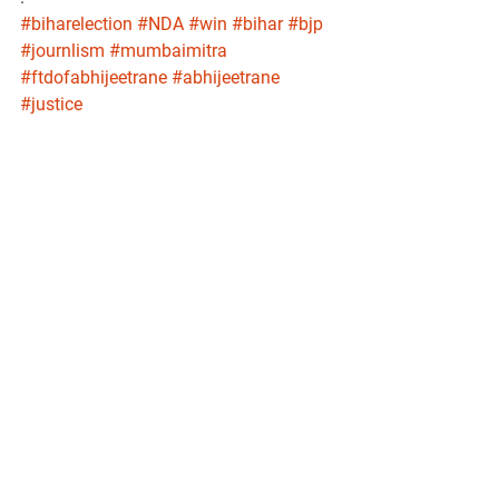
#biharelection
#NDA
#win
#bihar
#bjp
#journlism
#mumbaimitra
#ftdofabhijeetrane
#abhijeetrane
#justice