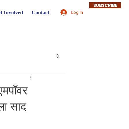
SUBSCRIBE
t Involved
Contact
Log In
एमपॉवर
ला साद