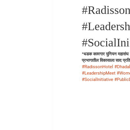
#Radisso
#Leaders
#SocialIni
*धडक कामगार युनियन महासं
प्रभागातील विकासाला साद प्रतिष
#RadissonHotel
#Dhada
#LeadershipMeet
#Wom
#SocialInitiative
#Public