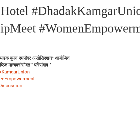
nHotel #DhadakKamgarUni
hipMeet #WomenEmpowerm
घ धडक वुमन एमपॉवर असोसिएशन* आयोजित
्ठित मान्यवरांसोबत " परिसंवाद "
kKamgarUnion
enEmpowerment
Discussion