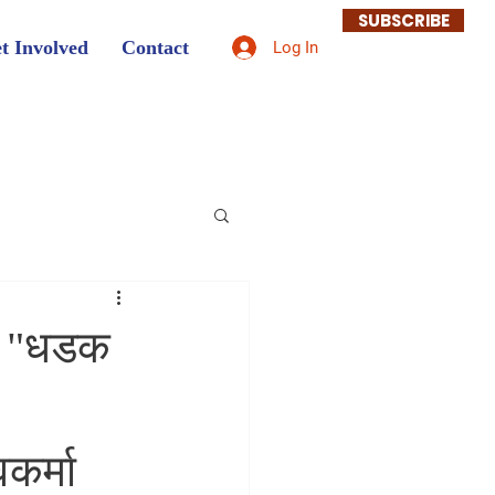
SUBSCRIBE
t Involved
Contact
Log In
ित "धडक
कर्मा