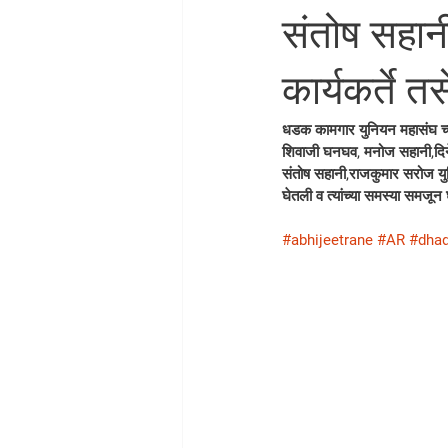
संतोष सहान
कार्यकर्ते त
धडक कामगार युनियन महासंघ च्
शिवाजी घनघव, मनोज सहानी,दिनेश
संतोष सहानी,राजकुमार सरोज युनि
घेतली व त्यांच्या समस्या समजून घ
#abhijeetrane
#AR
#dha