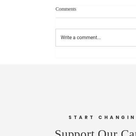
Comments
Write a comment...
सीईओ - वास्ट मीडिया नेटवर्क प्रा. लि.
अमोल राणे यांना वाढदिवसानिमित्त
मनःपूर्वक शुभेच्छा ! अभिजीत राणे समूह
संपादक- दैनिक मुंबई मित्र/ वृत्त मित्र
संस्थापक महासचिव- धड़क कामगार
यूनियन #happybirthday #1
START CHANGI
Support Our Ca