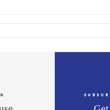
'दै. मुंबई मित्र/वृत्त मित्र'चे समुह
'दै. मु
संपादक अभिजीत राणे यांचे बंधू सीईओ
संपादक
- वास्ट मीडिया नेटवर्क प्रा. लि. अमोल
- वास्
राणे यांना वाढदिवसानिमित्त मनःपूर्वक
राणे य
शुभेच्छा ! अभिजीत राणे समूह संपादक-
शुभेच
दैनिक मुंबई मित्
दैनिक 
NG
SUBSCR
use
Get 