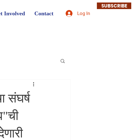
SUBSCRIBE
t Involved
Contact
Log In
संघर्ष
घ"ची
देणारी