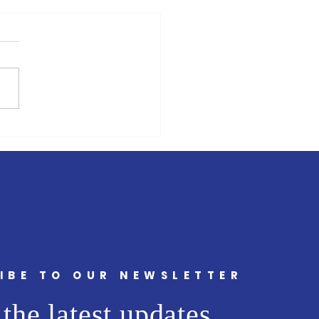
ंबई मित्र/वृत्त मित्र'चे समुह
 अभिजीत राणे यांचे बंधू सीईओ
ट मीडिया नेटवर्क प्रा. लि. अमोल
ांना वाढदिवसानिमित्त मनःपूर्वक
्छा ! अभिजीत राणे समूह संपादक-
मुंबई मित्
IBE TO OUR NEWSLETTER
the latest updates