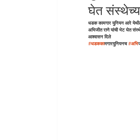
घेत संस्थेच्
धडक कामगार युनियन आरे येथील 
अभिजीत राणे यांची भेट घेत संस्थ
आश्वासन दिले
#धडकक
ामगारयुनियनच 
#अभ
ि