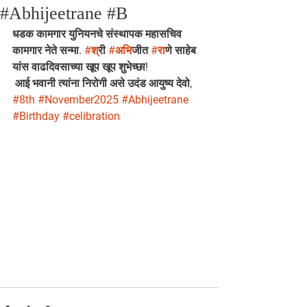
#Abhijeetrane #B
धडक कामगार युनियनचे संस्थापक महासचिव 
कामगार नेते सन्मा. 
#श
्री 
#अभ
िजीत 
#र
ाणे साहेब 
यांस वाढदिवसाच्या खूप खूप शुभेच्छा!
 आई भवानी त्यांना निरोगी असे उदंड आयुष्य देवो,
#8th
#November2025
#Abhijeetrane
#Birthday
#celibration