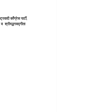
वादी काँग्रेस पार्टी,  
छ व  श्रीमद्भगवद्गीता 