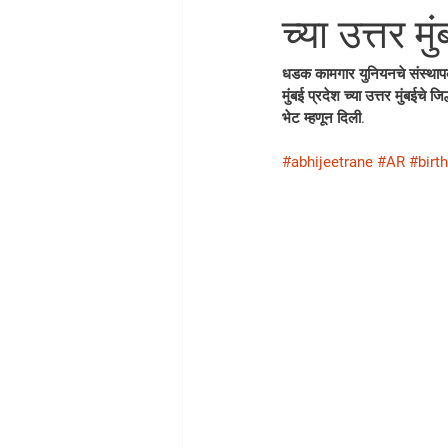
च्या उत्तर मु
धडक कामगार युनियनचे संस्थापक मह
मुंबई प्रदेश च्या उत्तर मुंबईचे ज
भेट म्हणून दिली.
#abhijeetrane
#AR
#birt