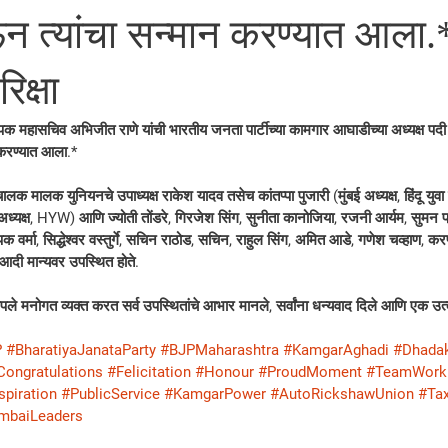
देऊन त्यांचा सन्मान करण्यात आला.
क्षा
 महासचिव अभिजीत राणे यांची भारतीय जनता पार्टीच्या कामगार आघाडीच्या अध्यक्ष पदी 
न करण्यात आला.* 
ालक मालक युनियनचे उपाध्यक्ष राकेश यादव तसेच कांतप्पा पुजारी (मुंबई अध्यक्ष, हिंदू युव
 अध्यक्ष, HYW) आणि ज्योती तोंडरे, गिरजेश सिंग, सुनीता कानोजिया, रजनी आर्यम, सुमन 
क वर्मा, सिद्धेश्वर वस्तुर्गे, सचिन राठोड, सचिन, राहुल सिंग, अमित आडे, गणेश चव्हाण, करण र
 आदी मान्यवर उपस्थित होते.
पले मनोगत व्यक्त करत सर्व उपस्थितांचे आभार मानले, सर्वांना धन्यवाद दिले आणि एक उत्
P
#BharatiyaJanataParty
#BJPMaharashtra
#KamgarAghadi
#Dhada
Congratulations
#Felicitation
#Honour
#ProudMoment
#TeamWork
spiration
#PublicService
#KamgarPower
#AutoRickshawUnion
#Tax
mbaiLeaders