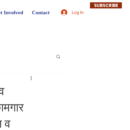
SUBSCRIBE
t Involved
Contact
Log In
व
कामगार
ल व