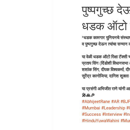
पुष्पगुच्छ 
धडक ऑटो रि
*धडक कामगार युनियनचे संस्थापक
व पुष्पगुच्छ देऊन त्यांचा सन्मा
या वेळी धडक ऑटो रिक्षा टॅक्सी च
प्रताप सिंग (दिंडोशी विधानसभा
शशांक सिंग, दीपक विश्वकर्मा, दीप
सुरेंद्र कानोजिया, दानिश शुक्ला
या प्रसंगी अभिजीत राणे यांनी आ
🎤🙏🎉
#AbhijeetRane
#AR
#BJ
#Mumbai
#Leadership
#
#Success
#Interview
#In
#HinduYuwaWahini
#Mu