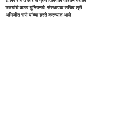
डॉलर रॉय व आर जे ग्रुप विलेपार्ले पश्चिम येथील  
छत्र्यांचे वाटप युनियनचे  संस्थापक सचिव श्री 
अभिजीत राणे यांच्या हस्ते करण्यात आले