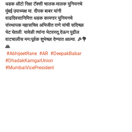
धडक ऑटो रिक्षा टॅक्सी चालक-मालक युनियनचे 
मुंबई उपाध्यक्ष मा. दीपक बाबर यांनी 
वाढदिवसानिमित्त धडक कामगार युनियनचे 
संस्थापक महासचिव अभिजीत राणे यांची सदिच्छा 
भेट घेतली. यावेळी त्यांना भेटवस्तू देऊन पुढील 
वाटचालीस मनःपूर्वक शुभेच्छा देण्यात आल्या. 🎉💐
🙏
#AbhijeetRane
#AR
#DeepakBabar
#DhadakKamgarUnion
#MumbaiVicePresident