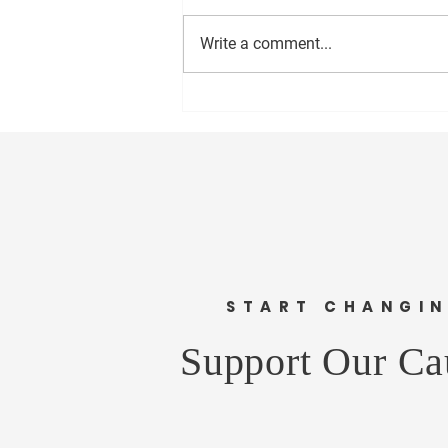
Write a comment...
सीईओ - वास्ट मीडिया नेटवर्क प्रा. लि.
अमोल राणे यांना वाढदिवसानिमित्त
मनःपूर्वक शुभेच्छा ! अभिजीत राणे समूह
संपादक- दैनिक मुंबई मित्र/ वृत्त मित्र
संस्थापक महासचिव- धड़क कामगार
यूनियन #happybirthday #1
START CHANGI
Support Our Ca