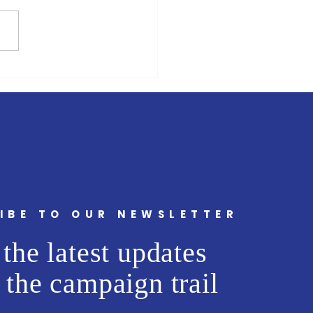
ंबई मित्र/वृत्त मित्र'चे समुह
 अभिजीत राणे यांचे बंधू सीईओ
ट मीडिया नेटवर्क प्रा. लि. अमोल
ांना वाढदिवसानिमित्त मनःपूर्वक
्छा ! अभिजीत राणे समूह संपादक-
मुंबई मित्
IBE TO OUR NEWSLETTER
the latest updates
 the campaign trail