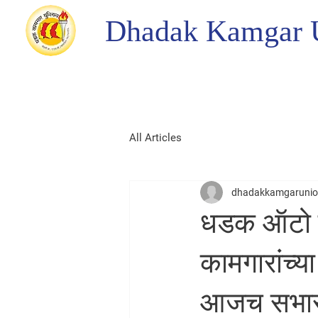
Dhadak Kamgar 
All Articles
dhadakkamgaruni
धडक ऑटो रि
कामगारांच्य
आजच सभासद 