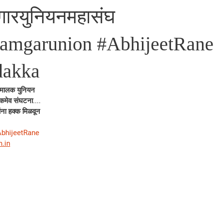
रयुनियनमहासंघ
amgarunion #AbhijeetRane
akka
क-मालक युनियन
एकमेव संघटना....
ंना हक्क मिळवून
bhijeetRane
.in