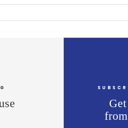
'दै. मुंबई मित्र/वृत्त मित्र'चे समुह
'दै. मु
संपादक अभिजीत राणे यांचे बंधू सीईओ
संपादक
- वास्ट मीडिया नेटवर्क प्रा. लि. अमोल
- वास्
राणे यांना वाढदिवसानिमित्त मनःपूर्वक
राणे य
शुभेच्छा ! अभिजीत राणे समूह संपादक-
शुभेच
दैनिक मुंबई मित्
दैनिक 
NG
SUBSCR
use
Get 
from