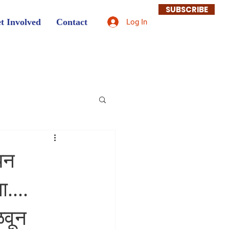
SUBSCRIBE
t Involved
Contact
Log In
यन
....
ळवून