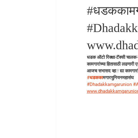
#धडककामगा
#Dhadakk
www.dhad
धडक ऑटो रिक्क्षा-टॅक्सी चाल
कामगारांच्या हितासाठी लढणारी 
आजच सभासद व्हा ! द्या कामगारा
#धडकक
ामगारयुनियनमहासंघ
#Dhadakkamgarunion
#A
www.dhadakkamgarunion