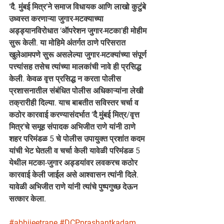
‘दै. मुंबई मित्र‌’ने समाज विधायक आणि लाखो कुटुंबे 
उध्वस्त करणाऱ्या जुगार-मटक्याच्या 
अड्ड्यानविरोधात ‌‘ऑपरेशन जुगार-मटका‌’ही मोहीम 
सुरू केली. या मोहिमे अंतर्गत ठाणे परिसरात 
खुलेआमपणे सुरू असलेल्या जुगार-मटक्यांच्या संपूर्ण 
पत्त्यांसह तसेच त्यांच्या मालकांची नावे ही प्रसिद्ध 
केली. केवळ वृत्त प्रसिद्ध न करता पोलीस 
प्रशासनातील संबंधित पोलीस अधिकाऱ्यांना लेखी 
तक्रारीही दिल्या. याच बाबतीत सविस्तर चर्चा व 
कठोर कारवाई करण्यासंदर्भात ‌‘दै.मुंबई मित्र‌/वृत्त 
मित्र’चे समूह संपादक अभिजीत राणे यांनी ठाणे 
शहर परिमंडळ 5 चे पोलीस उपायुक्त प्रशांत कदम 
यांची भेट घेतली व चर्चा केली यावेळी परिमंडळ 5 
येथील मटका-जुगार अड्डयांवर लवकरच कठोर 
कारवाई केली जाईल असे आश्वासन त्यांनी दिले. 
यावेळी अभिजीत राणे यांनी त्यांचे पुष्पगुच्छ देऊन 
सत्कार केला.
#abhijeetrane
#DCPprashantkadam