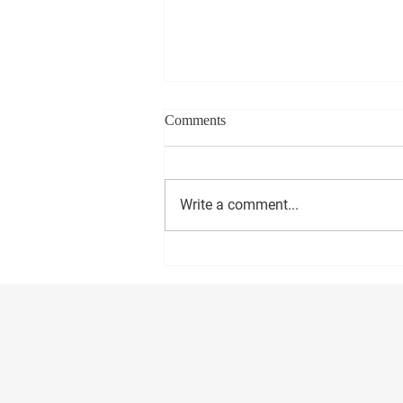
Comments
Write a comment...
सीईओ - वास्ट मीडिया नेटवर्क प्रा. लि.
अमोल राणे यांना वाढदिवसानिमित्त
मनःपूर्वक शुभेच्छा ! अभिजीत राणे समूह
संपादक- दैनिक मुंबई मित्र/ वृत्त मित्र
संस्थापक महासचिव- धड़क कामगार
यूनियन #happybirthday #1