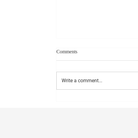
Comments
Write a comment...
सीईओ - वास्ट मीडिया नेटवर्क प्रा. लि.
अमोल राणे यांना वाढदिवसानिमित्त
मनःपूर्वक शुभेच्छा ! अभिजीत राणे समूह
संपादक- दैनिक मुंबई मित्र/ वृत्त मित्र
संस्थापक महासचिव- धड़क कामगार
यूनियन #happybirthday #1