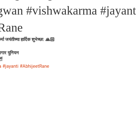
hagwan #vishwakarma #jayant
tRane
मा जयंतीच्या हार्दिक शुभेच्छा. 🙏🏻
गार युनियन 
टी
a
#jayanti
#AbhijeetRane